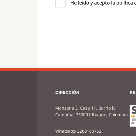
He leído y acepto la política
DIRECCIÓN
RE
Manzana 3, Casa 11, Barrio la
Campiña, 730001 Ibagué, Colombia
Whatsapp 3209100752