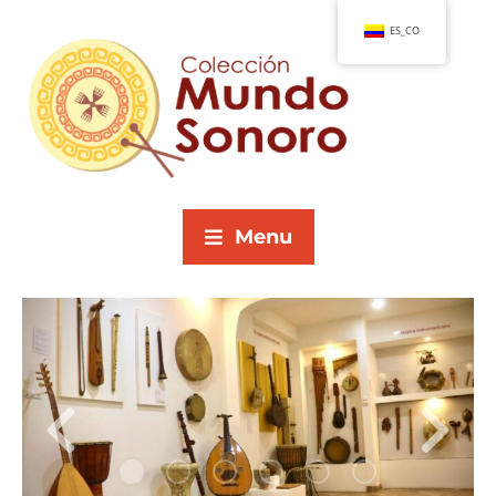
ES_CO
Menu